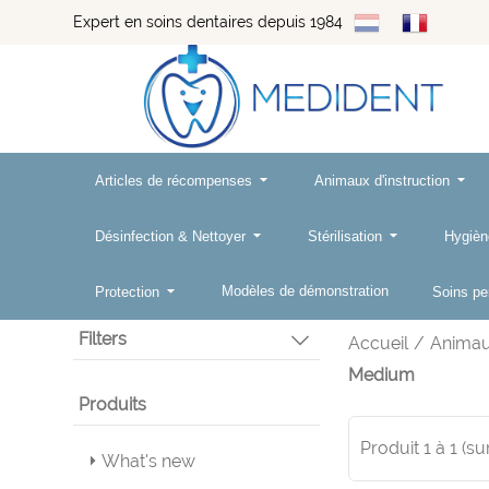
Expert en soins dentaires depuis 1984
Articles de récompenses
Animaux d'instruction
Désinfection & Nettoyer
Stérilisation
Hygièn
Modèles de démonstration
Protection
Soins p
Filters
Accueil
/
Animaux
Medium
Produits
Produit
1
à
1
(su
What's new