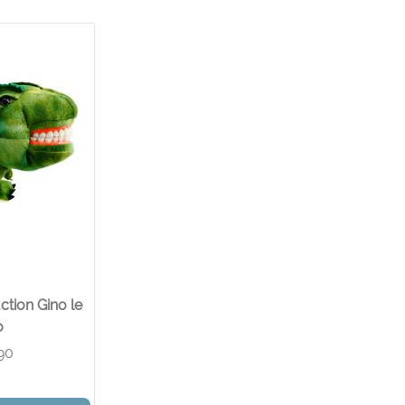
ction Gino le
o
90