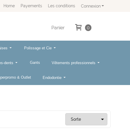
Home
Payements
Les conditions
Connexion
Panier
0
aises
Polissage et Cie
Gants
res-dents
Vêtements professionnels
perpromo & Outlet
Endodontie