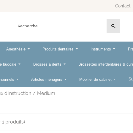
Contact
Anesthésie
Produits dentaires
Instruments
Fr
e buccale
Brosses à dents
Brossettes interdentaires & cu
Su
ersonnels
Articles ménagers
Mobilier de cabinet
 d'instruction
/
Medium
r
1
produits)