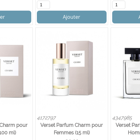
er
Ajouter
4172797
4347985
 Charm pour
Verset Parfum Charm pour
Verset Pa
100 ml)
Femmes (15 ml)
Homm