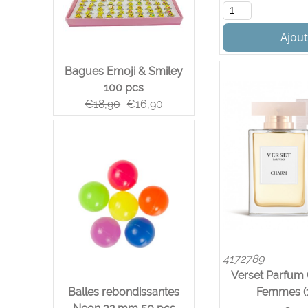
Ajout
Bagues Emoji & Smiley
100 pcs
€
18,90
€
16,90
4172789
Verset Parfum
Balles rebondissantes
Femmes (