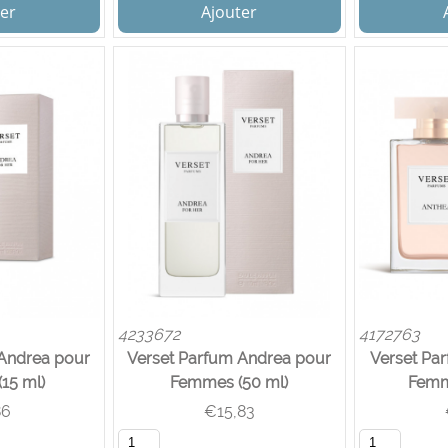
er
Ajouter
4233672
4172763
 Andrea pour
Verset Parfum Andrea pour
Verset Pa
15 ml)
Femmes (50 ml)
Femm
86
€
15,83