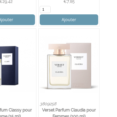
€
29,42
€
7,85
Ajouter
Ajouter
3809258
rfum Classy pour
Verset Parfum Claudia pour
me (15 ml)
Femmes (100 ml)