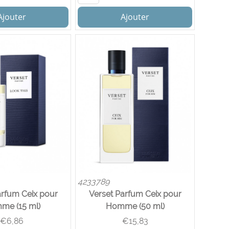
Ajouter
Ajouter
4233789
arfum Ceix pour
Verset Parfum Ceix pour
me (15 ml)
Homme (50 ml)
€
6,86
€
15,83