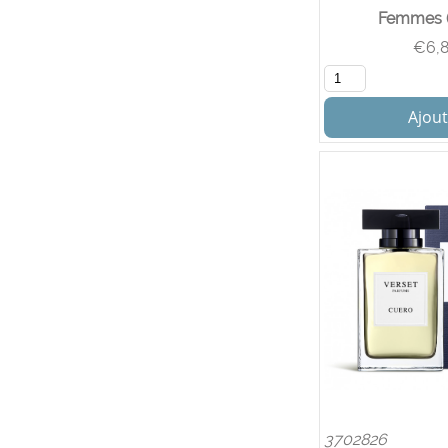
Femmes (
€
6,
Ajout
3702826