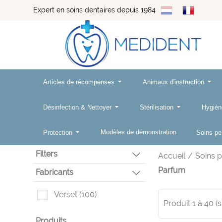
Expert en soins dentaires depuis 1984
Articles de récompenses
Animaux d'instruction
Désinfection & Nettoyer
Stérilisation
Hygièn
Modèles de démonstration
Protection
Soins p
Filters
Accueil
/
Soins 
Parfum
Fabricants
Verset
(100)
Produit
1
à
40
(
Produits