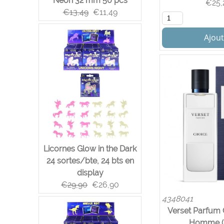
Neon 32 mm 50 pcs
€
25,
€
13,49
€
11,49
Ajout
Licornes Glow in the Dark
24 sortes/bte, 24 bts en
display
€
29,90
€
26,90
4348041
Verset Parfum 
Homme (