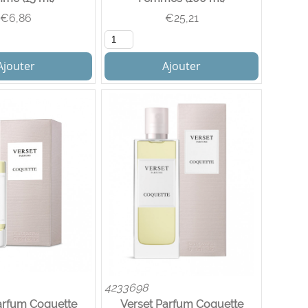
€
6,86
€
25,21
Ajouter
Ajouter
4233698
arfum Coquette
Verset Parfum Coquette