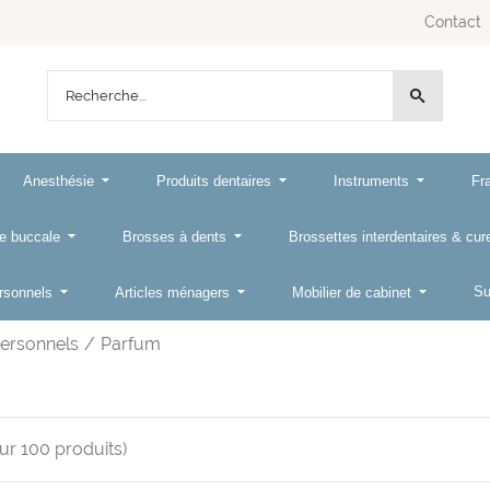
Contact
Anesthésie
Produits dentaires
Instruments
Fr
e buccale
Brosses à dents
Brossettes interdentaires & cu
Su
ersonnels
Articles ménagers
Mobilier de cabinet
personnels
/
Parfum
sur
100
produits)