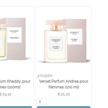
3702560
rfum Khaddy pour
Verset Parfum Andrea pour
es (100ml)
Femmes (100 ml)
€
29,42
€
25,25