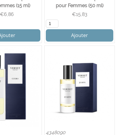
emmes (15 ml)
pour Femmes (50 ml)
€
6,86
€
15,83
Ajouter
Ajouter
4348090