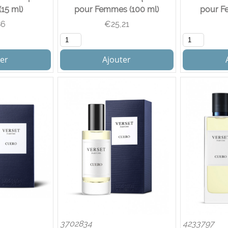
15 ml)
pour Femmes (100 ml)
pour F
86
€
25,21
er
Ajouter
3702834
4233797