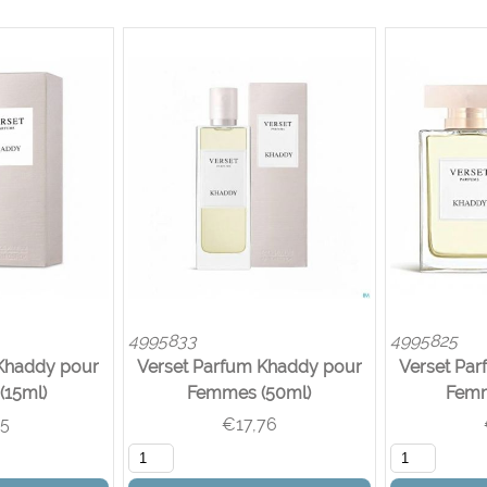
4995833
4995825
 Khaddy pour
Verset Parfum Khaddy pour
Verset Pa
(15ml)
Femmes (50ml)
Femm
85
€
17,76