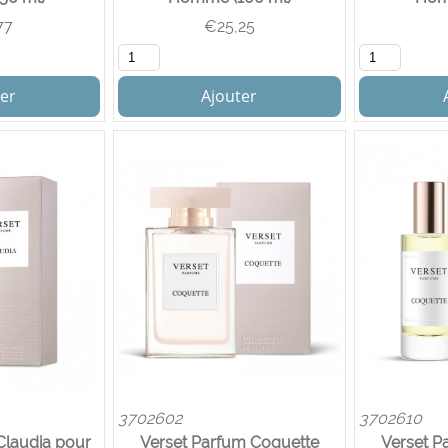
77
€
25,25
er
Ajouter
3702602
3702610
Claudia pour
Verset Parfum Coquette
Verset P