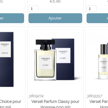
21
€
6,86
er
Ajouter
3809274
3809357
Choice pour
Verset Parfum Classy pour
Verset Pa
50 ml)
Homme (100 ml)
Hom