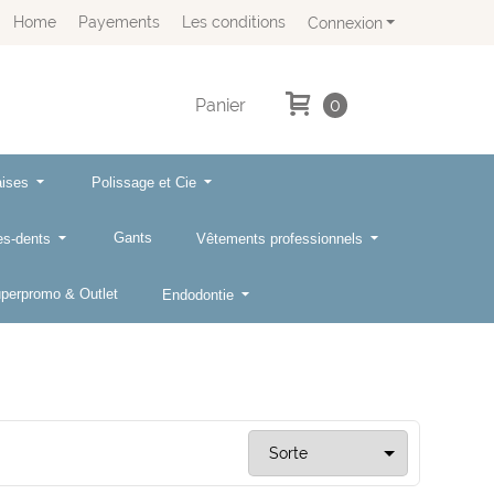
Home
Payements
Les conditions
Connexion
Panier
0
aises
Polissage et Cie
Gants
res-dents
Vêtements professionnels
perpromo & Outlet
Endodontie