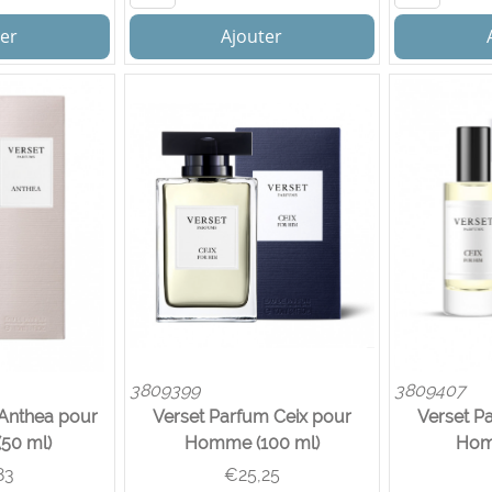
er
Ajouter
3809399
3809407
Anthea pour
Verset Parfum Ceix pour
Verset P
50 ml)
Homme (100 ml)
Hom
83
€
25,25