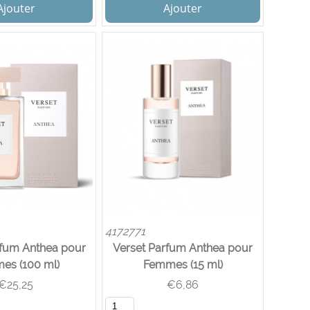
Ajouter
Ajouter
4172771
rfum Anthea pour
Verset Parfum Anthea pour
es (100 ml)
Femmes (15 ml)
€
25,25
€
6,86