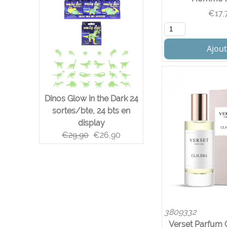
€
17,
Ajout
Dinos Glow in the Dark 24
sortes/bte, 24 bts en
display
€
29,90
€
26,90
3809332
Verset Parfum 