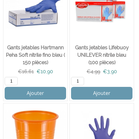
Gants jetables Hartmann
Gants jetables Lifebuoy
Peha Soft nitrile fino bleu (
UNILEVER nitrile bleu
150 pièces)
(100 pièces)
€
16,61
€
10,90
€
4,99
€
3,90
Ajouter
Ajouter