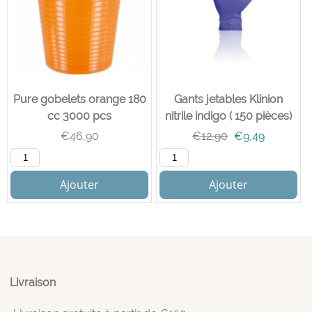
Pure gobelets orange 180
Gants jetables Klinion
cc 3000 pcs
nitrile indigo ( 150 pièces)
€
46,90
€
12,90
€
9,49
Ajouter
Ajouter
Livraison