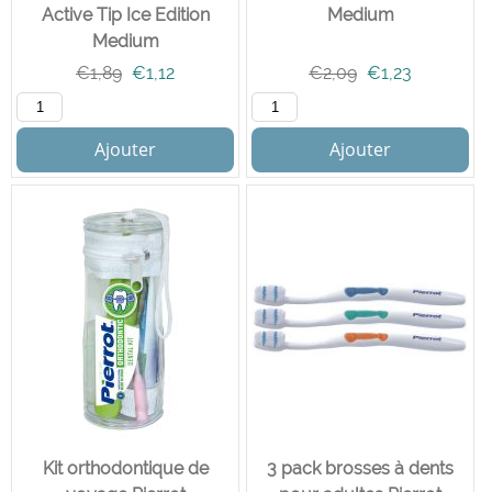
Active Tip Ice Edition
Medium
Medium
€
1,89
€
1,12
€
2,09
€
1,23
Ajouter
Ajouter
Kit orthodontique de
3 pack brosses à dents