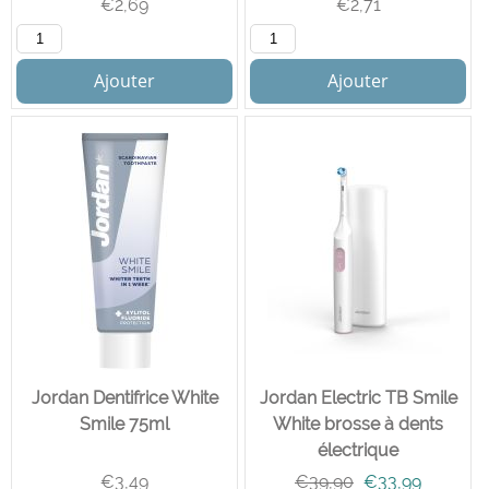
€
2,69
€
2,71
Ajouter
Ajouter
Jordan Dentifrice White
Jordan Electric TB Smile
Smile 75ml
White brosse à dents
électrique
€
3,49
€
39,90
€
33,99