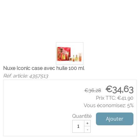
Nuxe Iconic case avec huile 100 ml
Réf. article:
4357513
€
34,63
€
36,28
Prix TTC:
€
41,90
Vous économisez: 5%
Quantité
Ajouter
+
-