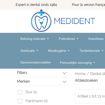
Expert in dental sinds 1984 Pour la version françai
Beloning motivatie
Poetsdieren
Anesthesie
Sterilisatie
Mondhygiëne
Tandenborstels
Demonstratiemodellen
Persoonlijke verzorging
Filters
Home
/
Dental d
Afdekdoeken
Merken
Dux
(1)
Artikel
1
tot
13
(
Hartmann
(2)