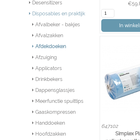
Desensitizers
€
59,
Disposables en praktijk
Afvalbeker - bakjes
In wink
Afvalzakken
Afdekdoeken
Afzuiging
Applicators
Drinkbekers
Dappensglassjes
Meerfunctie spuittips
Gaaskompressen
Handdoeken
647102
Simplex Pl
Hoofdzakken