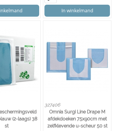
winkelmand
In winkelmand
327406
beschermingsveld
Omnia Surgi Line Drape M
auw (2-laags) 38
afdekdoeken 75x90cm met
st
zelfklevende u-scheur 50 st