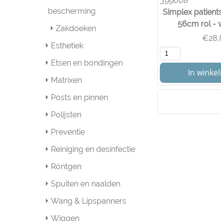
399008
bescherming
Simplex patient
56cm rol - w
Zakdoeken
€
28,
Esthetiek
Etsen en bondingen
In wink
Matrixen
Posts en pinnen
Polijsten
Preventie
Reiniging en desinfectie
Röntgen
Spuiten en naalden
Wang & Lipspanners
Wiggen