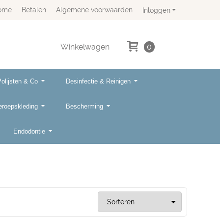
ome
Betalen
Algemene voorwaarden
Inloggen
Winkelwagen
0
Polijsten & Co
Desinfectie & Reinigen
eroepskleding
Bescherming
Endodontie