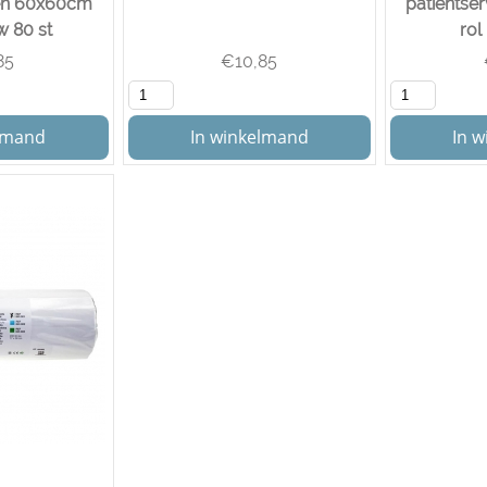
ten 60x60cm
patientse
w 80 st
rol
85
€
10,85
elmand
In winkelmand
In 