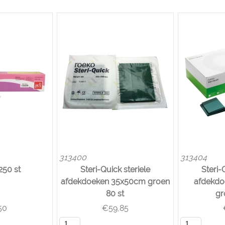
313400
313404
250 st
Steri-Quick steriele
Steri-
afdekdoeken 35x50cm groen
afdekd
80 st
gr
50
€
59,85