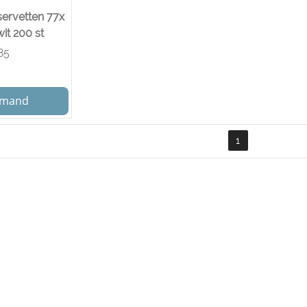
servetten 77x
it 200 st
85
elmand
1