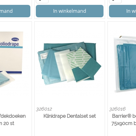
elmand
In winkelmand
In 
326012
326016
afdekdoeken
Klinidrape Dentalset set
Barrier® 
 20 st
75x90cm bl