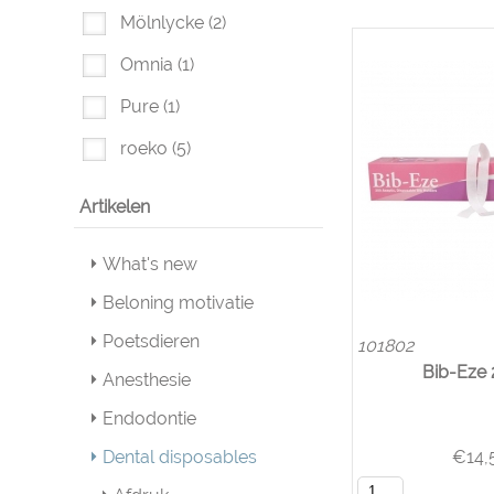
Mölnlycke
(2)
Omnia
(1)
Pure
(1)
roeko
(5)
Artikelen
What's new
Beloning motivatie
Poetsdieren
101802
Bib-Eze 
Anesthesie
Endodontie
Dental disposables
€
14,