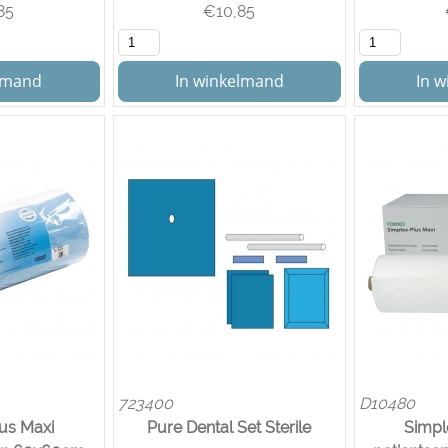
85
€
10,85
elmand
In winkelmand
In 
723400
D10480
us Maxi
Pure Dental Set Sterile
Simpl