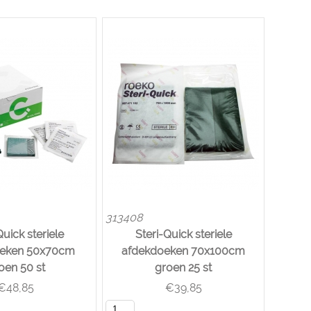
313408
Quick steriele
Steri-Quick steriele
oeken 50x70cm
afdekdoeken 70x100cm
oen 50 st
groen 25 st
€
48,85
€
39,85