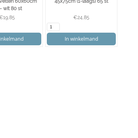
rvetten 60x60cm
45x75cm (1-laags) 65 st
 - wit 80 st
€
19,85
€
24,85
winkelmand
In winkelmand