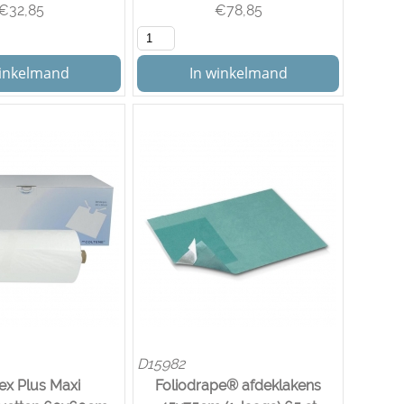
€
32,85
€
78,85
winkelmand
In winkelmand
D15982
ex Plus Maxi
Foliodrape® afdeklakens