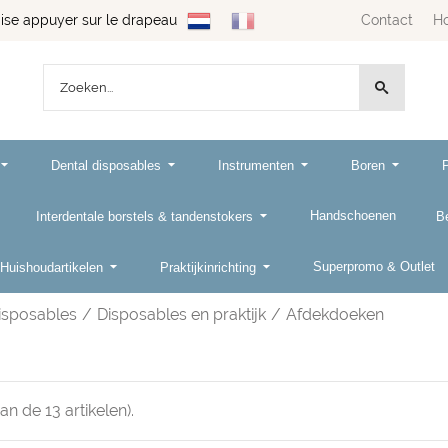
se appuyer sur le drapeau
Contact
H
Dental disposables
Instrumenten
Boren
Handschoenen
Interdentale borstels & tandenstokers
B
Superpromo & Outlet
Huishoudartikelen
Praktijkinrichting
isposables
/
Disposables en praktijk
/
Afdekdoeken
van de
13
artikelen).