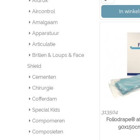
Afdruk
In wink
Aircontrol
Amalgaam
Apparatuur
Articulatie
Brillen & Loups & Face
Shield
Cementen
Chirurgie
Cofferdam
Special Kids
313504
Foliodrape® 
Compomeren
90x150cm
Composieten