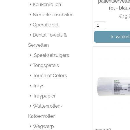
patientservet
Keukenrollen
rol - blau
Nierbekkenschalen
€
19,
Operatie set
Dental Towels &
In wink
Servetten
Speekselzuigers
Tongspatels
Touch of Colors
Trays
Traypapier
Wattenrollen-
Katoenrollen
Wegwerp