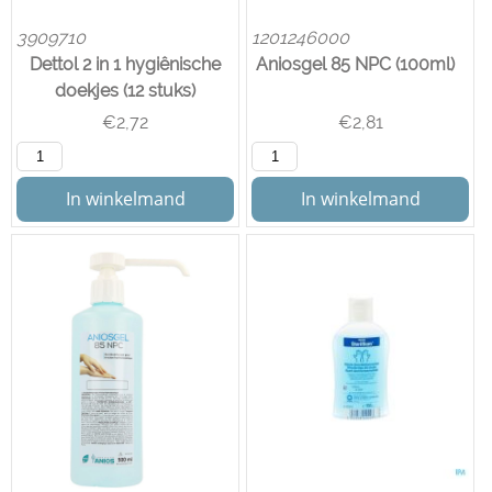
3909710
1201246000
Dettol 2 in 1 hygiênische
Aniosgel 85 NPC (100ml)
doekjes (12 stuks)
€
2,72
€
2,81
In winkelmand
In winkelmand