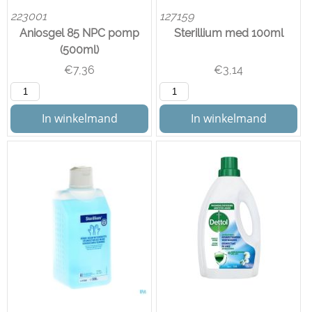
223001
127159
Aniosgel 85 NPC pomp
Sterillium med 100ml
(500ml)
€
7,36
€
3,14
In winkelmand
In winkelmand