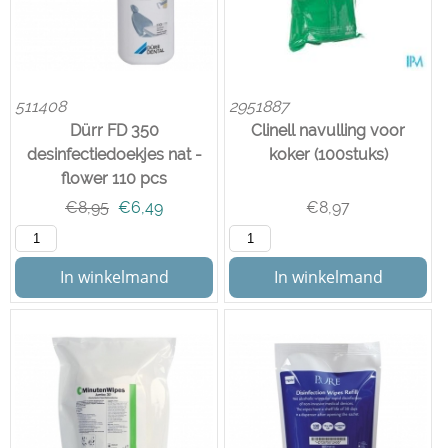
511408
2951887
Dürr FD 350
Clinell navulling voor
desinfectiedoekjes nat -
koker (100stuks)
flower 110 pcs
€
8,95
€
6,49
€
8,97
In winkelmand
In winkelmand