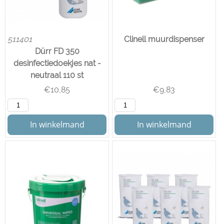
511401
Clinell muurdispenser
Dürr FD 350
desinfectiedoekjes nat -
neutraal 110 st
€
10,85
€
9,83
In winkelmand
In winkelmand