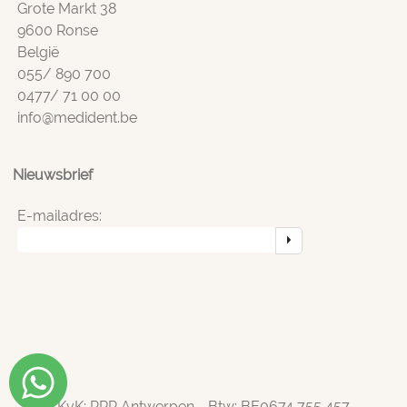
Grote Markt 38
9600 Ronse
België
055/ 890 700
0477/ 71 00 00
info@medident.be
Nieuwsbrief
E-mailadres:
KvK: PRP Antwerpen - Btw: BE0674 755 457