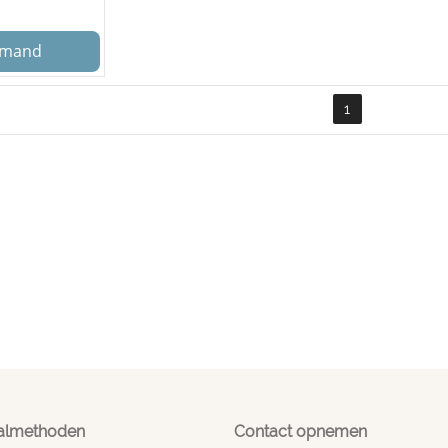
elmand
1
almethoden
Contact opnemen