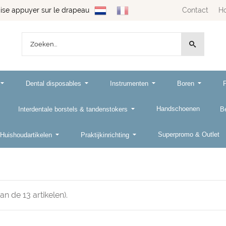
se appuyer sur le drapeau
Contact
H
Dental disposables
Instrumenten
Boren
Handschoenen
Interdentale borstels & tandenstokers
B
Superpromo & Outlet
Huishoudartikelen
Praktijkinrichting
van de
13
artikelen).