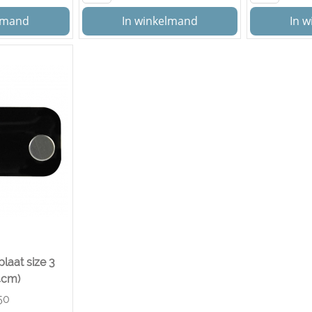
elmand
In winkelmand
In 
laat size 3
4cm)
50