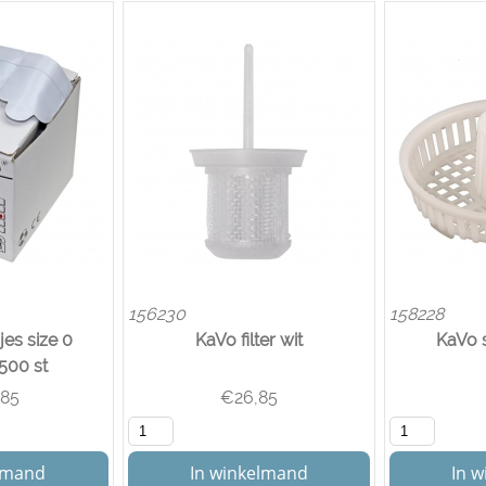
156230
158228
es size 0
KaVo filter wit
KaVo s
 500 st
,85
€
26,85
elmand
In winkelmand
In 