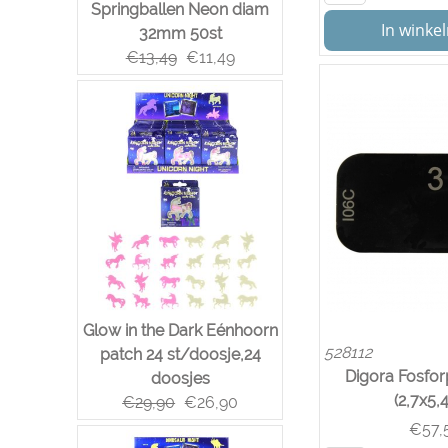
Springballen Neon diam
In wink
32mm 50st
€
13,49
€
11,49
Glow in the Dark Eénhoorn
528112
patch 24 st/doosje,24
Digora Fosforp
doosjes
(2,7x5,
€
29,90
€
26,90
€
57,