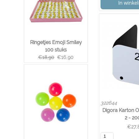
In wink
Ringetjes Emoji Smiley
100 stuks
€
18,90
€
16,90
322644
Digora Karton O
2 - 20
€
27,