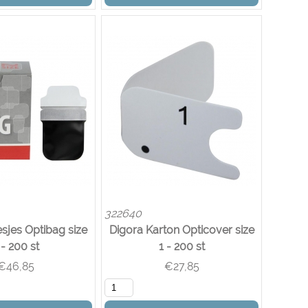
322640
sjes Optibag size
Digora Karton Opticover size
 - 200 st
1 - 200 st
€
46,85
€
27,85