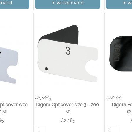
elmand
In winkelmand
In 
D13869
528100
pticover size
Digora Opticover size 3 - 200
Digora Fo
0 st
st
(2
85
€
27,85