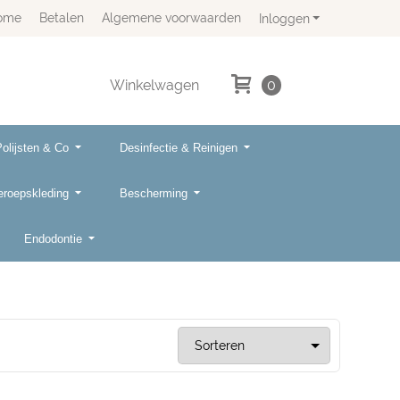
ome
Betalen
Algemene voorwaarden
Inloggen
Winkelwagen
0
Polijsten & Co
Desinfectie & Reinigen
eroepskleding
Bescherming
Endodontie