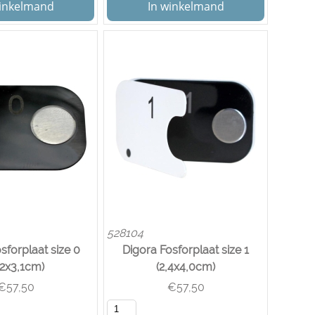
winkelmand
In winkelmand
528104
sforplaat size 0
Digora Fosforplaat size 1
,2x3,1cm)
(2,4x4,0cm)
€
57,50
€
57,50