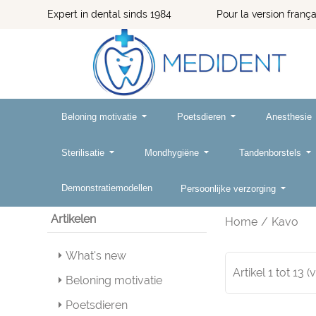
Expert in dental sinds 1984 Pour la version françai
Beloning motivatie
Poetsdieren
Anesthesie
Sterilisatie
Mondhygiëne
Tandenborstels
Demonstratiemodellen
Persoonlijke verzorging
Artikelen
Home
/
Kavo
What's new
Artikel
1
tot
13
(
Beloning motivatie
Poetsdieren