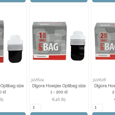
322624
322628
Optibag size
Digora Hoesjes Optibag size
Digora Hoe
0 st
1 - 200 st
2
85
€
46,85