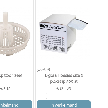
322608
pittoon zeef
Digora Hoesjes size 2
plakstrip 500 st
€
3,25
€
134,85
winkelmand
In winkelmand