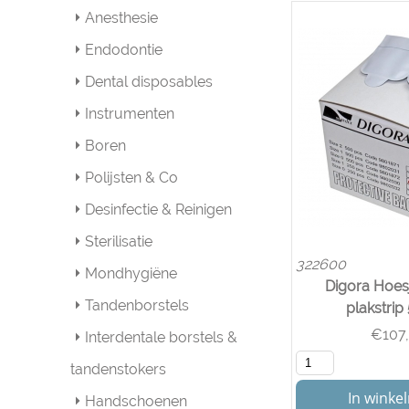
Anesthesie
Endodontie
Dental disposables
Instrumenten
Boren
Polijsten & Co
Desinfectie & Reinigen
Sterilisatie
322600
Mondhygiëne
Digora Hoesj
Tandenborstels
plakstrip
€
107
Interdentale borstels &
tandenstokers
In wink
Handschoenen