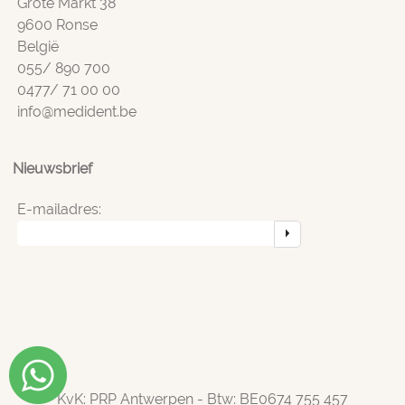
Grote Markt 38
9600 Ronse
België
055/ 890 700
0477/ 71 00 00
info@medident.be
Nieuwsbrief
E-mailadres:
KvK: PRP Antwerpen - Btw: BE0674 755 457