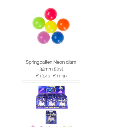
Springballen Neon diam
32mm 50st
€
13,49
€
11,49