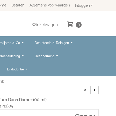
ome
Betalen
Algemene voorwaarden
Inloggen
Winkelwagen
0
Polijsten & Co
Desinfectie & Reinigen
eroepskleding
Bescherming
Endodontie
l)
rfum Dana Dame (100 ml)
172805