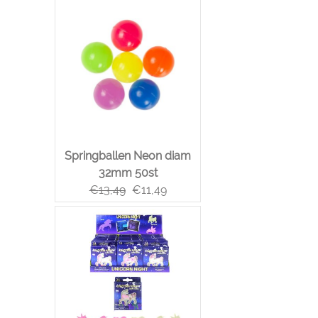
Springballen Neon diam
32mm 50st
€
13,49
€
11,49