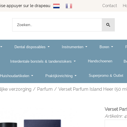
se appuyer sur le drapeau
Contact
H
Dental disposables
Instrumenten
Boren
Handschoenen
Interdentale borstels & tandenstokers
B
Superpromo & Outlet
Huishoudartikelen
Praktijkinrichting
ijke verzorging
/
Parfum
/
Verset Parfum Island Heer (50 ml
Verset Par
Artikelnr:
4