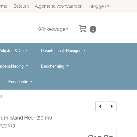
ome
Betalen
Algemene voorwaarden
Inloggen
Winkelwagen
0
Polijsten & Co
Desinfectie & Reinigen
eroepskleding
Bescherming
Endodontie
)
fum Island Heer (50 ml)
233813