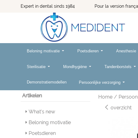
Expert in dental sinds 1984 Pour la version françai
Beloning motivatie
Poetsdieren
Anesthesie
Sterilisatie
Mondhygiëne
Tandenborstels
Demonstratiemodellen
Persoonlijke verzorging
Artikelen
Home
/
Persoonl
overzicht
What's new
Beloning motivatie
Poetsdieren