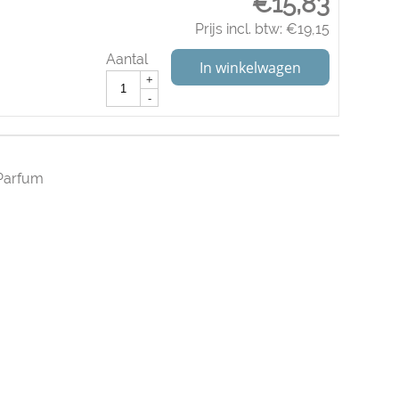
€
15,83
Prijs incl. btw:
€
19,15
Aantal
In winkelwagen
+
-
Parfum