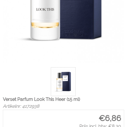
Verset Parfum Look This Heer (15 ml)
Artikelnr:
4172938
€
6,86
Prijs incl. btw:
€
8,30