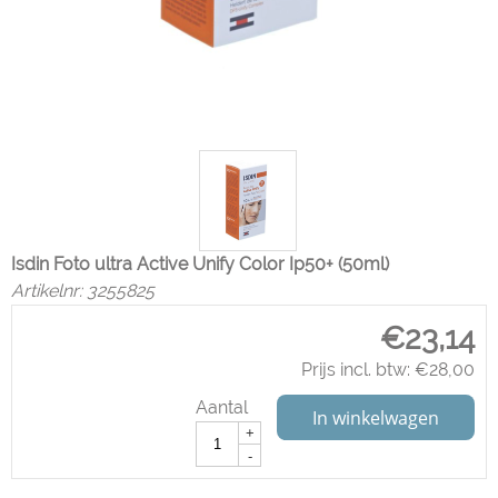
Isdin Foto ultra Active Unify Color Ip50+ (50ml)
Artikelnr:
3255825
€
23,14
Prijs incl. btw:
€
28,00
Aantal
In winkelwagen
+
-